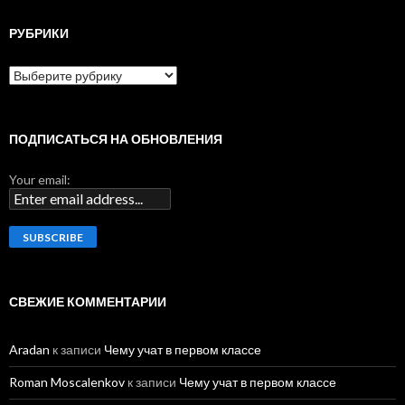
т
и
РУБРИКИ
:
Р
у
б
р
и
ПОДПИСАТЬСЯ НА ОБНОВЛЕНИЯ
к
и
Your email:
СВЕЖИЕ КОММЕНТАРИИ
Aradan
к записи
Чему учат в первом классе
Roman Moscalenkov
к записи
Чему учат в первом классе