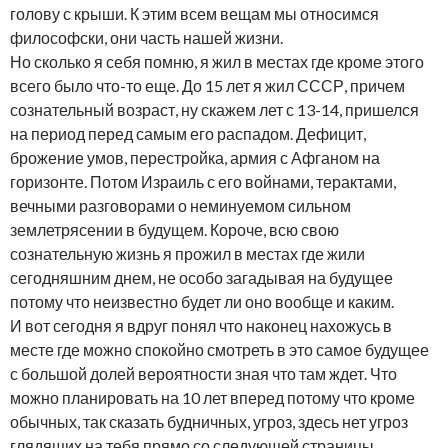
голову с крыши. К этим всем вещам мы относимся
философски, они часть нашей жизни.
Но сколько я себя помню, я жил в местах где кроме этого
всего было что-то еще. До 15 лет я жил СССР, причем
сознательный возраст, ну скажем лет с 13-14, пришелся
на период перед самым его распадом. Дефицит,
брожение умов, перестройка, армия с Афганом на
горизонте. Потом Израиль с его войнами, терактами,
вечными разговорами о неминуемом сильном
землетрясении в будущем. Короче, всю свою
сознательную жизнь я прожил в местах где жили
сегодняшним днем, не особо загадывая на будущее
потому что неизвестно будет ли оно вообще и каким.
И вот сегодня я вдруг понял что наконец нахожусь в
месте где можно спокойно смотреть в это самое будущее
с большой долей вероятности зная что там ждет. Что
можно планировать на 10 лет вперед потому что кроме
обычных, так сказать будничных, угроз, здесь нет угроз
глядящих на тебя прямо со следующей страницы