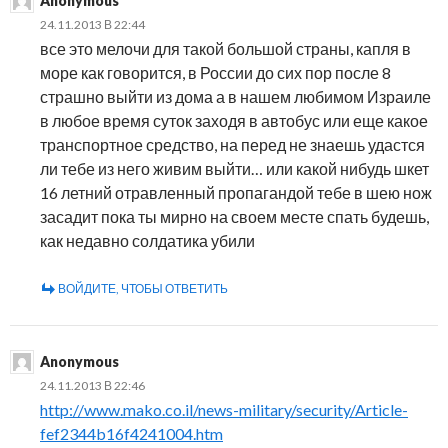
Anonymous
24.11.2013 В 22:44
все это мелочи для такой большой страны, капля в
море как говорится, в России до сих пор после 8
страшно выйти из дома а в нашем любимом Израиле
в любое время суток заходя в автобус или еще какое
транспортное средство, на перед не знаешь удастся
ли тебе из него живим выйти… или какой нибудь шкет
16 летний отравленный пропагандой тебе в шею нож
засадит пока ты мирно на своем месте спать будешь,
как недавно солдатика убили
ВОЙДИТЕ, ЧТОБЫ ОТВЕТИТЬ
Anonymous
24.11.2013 В 22:46
http://www.mako.co.il/news-military/security/Article-
fef2344b16f4241004.htm