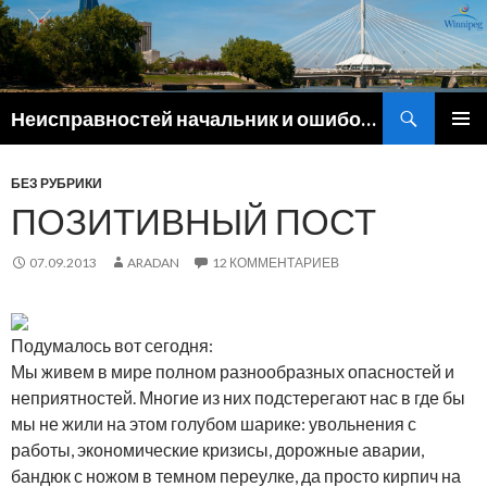
Поиск
Неисправностей начальник и ошибок командир
ПЕРЕЙТИ
ОСНОВ
К
МЕНЮ
СОДЕРЖИМОМУ
БЕЗ РУБРИКИ
ПОЗИТИВНЫЙ ПОСТ
07.09.2013
ARADAN
12 КОММЕНТАРИЕВ
Подумалось вот сегодня:
Мы живем в мире полном разнообразных опасностей и
неприятностей. Многие из них подстерегают нас в где бы
мы не жили на этом голубом шарике: увольнения с
работы, экономические кризисы, дорожные аварии,
бандюк с ножом в темном переулке, да просто кирпич на