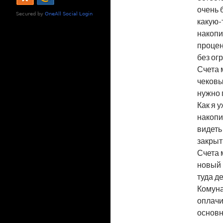
очень 
какую-
накопи
процен
без ог
Счета 
чековы
нужно 
Как я 
накопи
видеть
закрыт
Счета 
новый 
туда д
Комуна
оплачи
основн