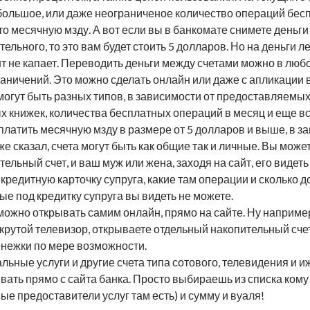
большое, или даже неограниченое количество операций бесп
то месячную мзду. А вот если вы в банкомате снимете деньги 
тельного, то это вам будет стоить 5 долларов. Но на деньги 
т не капает. Переводить деньги между счетами можно в люб
раничений. Это можно сделать онлайн или даже с апликации 
могут быть разных типов, в зависимости от предоставляемых
х книжек, количества бесплатных операций в месяц и еще вс
платить месячную мзду в размере от 5 долларов и выше, в за
уже сказал, счета могут быть как общие так и личные. Вы мож
тельный счет, и ваш муж или жена, заходя на сайт, его видеть
 кредитную карточку супруга, какие там операции и сколько д
ые под кредитку супруга вы видеть не можете.
можно открывать самим онлайн, прямо на сайте. Ну например
крутой телевизор, открываете отдельный накопительный счет
енежки по мере возможности.
льные услуги и другие счета типа сотового, телевидения и и
вать прямо с сайта банка. Просто выбираешь из списка кому
ые предоставители услуг там есть) и сумму и вуаля!