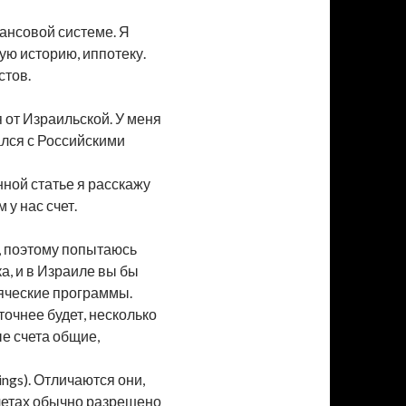
ансовой системе. Я
ую историю, иппотеку.
стов.
я от Израильской. У меня
щался с Российскими
нной статье я расскажу
 у нас счет.
а, поэтому попытаюсь
ка, и в Израиле вы бы
всяческие программы.
 точнее будет, несколько
ые счета общие,
ngs). Отличаются они,
счетах обычно разрешено