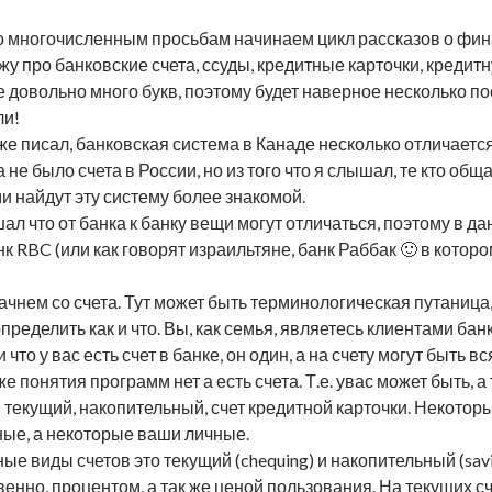
о многочисленным просьбам начинаем цикл рассказов о фин
жу про банковские счета, ссуды, кредитные карточки, кредитн
е довольно много букв, поэтому будет наверное несколько по
ли!
уже писал, банковская система в Канаде несколько отличаетс
а не было счета в России, но из того что я слышал, те кто об
и найдут эту систему более знакомой.
ал что от банка к банку вещи могут отличаться, поэтому в да
к RBC (или как говорят израильтяне, банк Раббак 🙂 в котором
начнем со счета. Тут может быть терминологическая путаниц
определить как и что. Вы, как семья, являетесь клиентами бан
 что у вас есть счет в банке, он один, а на счету могут быть 
е понятия программ нет а есть счета. Т.е. увас может быть, а
: текущий, накопительный, счет кредитной карточки. Некотор
ые, а некоторые ваши личные.
ые виды счетов это текущий (chequing) и накопительный (savi
венно, процентом, а так же ценой пользования. На текущих 