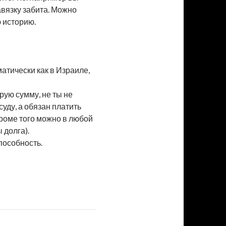
завязку забита. Можно
 историю.
матически как в Израиле,
орую сумму, не ты не
уду, а обязан платить
Кроме того можно в любой
 долга).
пособность.