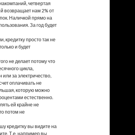
виакомпаний, четвертая
ый возвращает нам 2% от
пок. Наличкой прямо на
пользования. За год будет
, кредитку просто так не
только и будет
того не делает потому что
есячного цикла,
н или за электричество,
счет оплачивать не
ольшая, которую можно
процентами естественно.
лять ей крайне не
то потом не
шу кредитку вы видите на
ите. Т.е. например вы