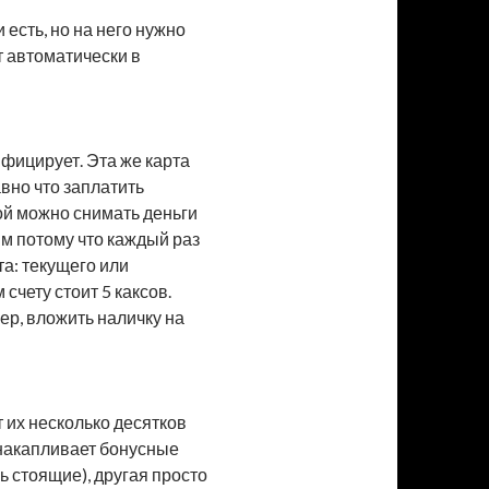
 есть, но на него нужно
т автоматически в
ифицирует. Эта же карта
авно что заплатить
той можно снимать деньги
ым потому что каждый раз
та: текущего или
счету стоит 5 каксов.
ер, вложить наличку на
т их несколько десятков
а накапливает бонусные
ь стоящие), другая просто