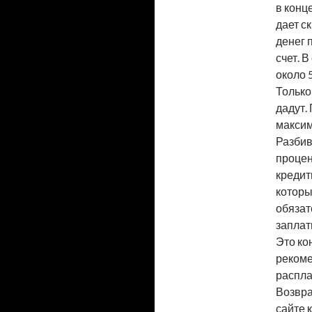
в конц
дает с
денег 
счет. 
около 
Только
дадут.
максим
Разбив
процен
кредит
которы
обязат
заплат
Это ко
рекоме
распла
Возвра
сайте 