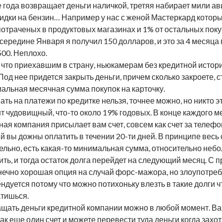
е года возвращает деньги наличкой, третяя набирает мили а
кидки на бензин… Например у нас с женой Мастеркард котор
потраченых в продуктовых магазинах и 1% от остальных поку
В середине Января я получил 150 долларов, и это за 4 месяца 
500. Неплохо.
 что приехавшим в страну, ньюкамерам без кредитной истории
 Под нее придется закрыть деньги, причем сколько закроете, с
альная месячная сумма покупок на карточку.
ать на платежи по кредитке нельзя, точнее можно, но никто э
т чудовищный, что-то около 19% годовых. В конце каждого м
ная компания присылает вам счет, совсем как счет за телефо
й вы дожны оплатить в течении 20-ти дней. В принципе весь 
ельно, есть какая-то минимальная сумма, относительно неб
ить, и тогда остаток долга перейдет на следующий месяц. С 
нечно хорошая опция на случай форс-мажора, но злоупотреб
ндуется потому что можно потихоньку влезть в такие долги ч
тишься.
щать деньги кредитной компании можно в любой момент. Ва
как еще один счет и можете перевести туда деньги когда захот