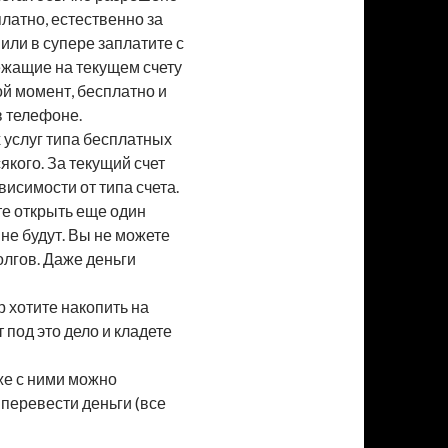
латно, естественно за
или в супере заплатите с
лежащие на текущем счету
ой момент, бесплатно и
в телефоне.
 услуг типа бесплатных
якого. За текущий счет
висимости от типа счета.
ете открыть еще один
 не будут. Вы не можете
олгов. Даже деньги
 хотите накопить на
 под это дело и кладете
же с ними можно
 перевести деньги (все