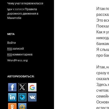
Чему учат в первом классе
Итак п
Igor
к записи
Правила
дорожного движения в
расска
Манитобе
Это вс
Поеха
Как я 
МЕТА
никогд
Войти
банкам
RSS
записей
Я слыш
RSS
комментариев
про бан
WordPress.org
Итак, 
сразу 
АВТОРИЗОВАТЬСЯ:
сказали
Здесь ж
счетов
семейн
Основн
естест