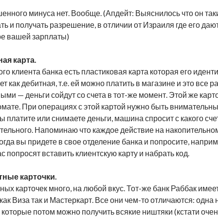
енного минуса нет. Вообще. (Апдейт: Выяснилось что он таки
ть и получать разрешение, в отличии от Израиля где его даю
е вашей зарплаты)
ая карта.
ого клиента банка есть пластиковая карта которая его идент
ет как дебитная, т.е. ей можно платить в магазине и это все р
ыми — деньги сойдут со счета в тот-же момент. Этой же кар
омате. При операциях с этой картой нужно быть внимательн
вы платите или снимаете деньги, машина спросит с какого сче
тельного. Напоминаю что каждое действие на накопительном 
огда вы придете в свое отделение банка и попросите, наприм
вас попросят вставить клиентскую карту и набрать код.
тные карточки.
ных карточек много, на любой вкус. Тот-же банк Раббак имее
 как Виза так и Мастеркарт. Все они чем-то отличаются: одн
а которые потом можно получить всякие ништяки (кстати очен