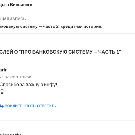
игация
ды в Виннипеге
ЩАЯ ЗАПИСЬ
исям
нковскую систему — часть 2: кредитная история.
СЛЕЙ О “ПРО БАНКОВСКУЮ СИСТЕМУ — ЧАСТЬ 1”
urir
25.02.2013 В 06:58
Спасибо за важную инфу!
🙂
ВОЙДИТЕ, ЧТОБЫ ОТВЕТИТЬ