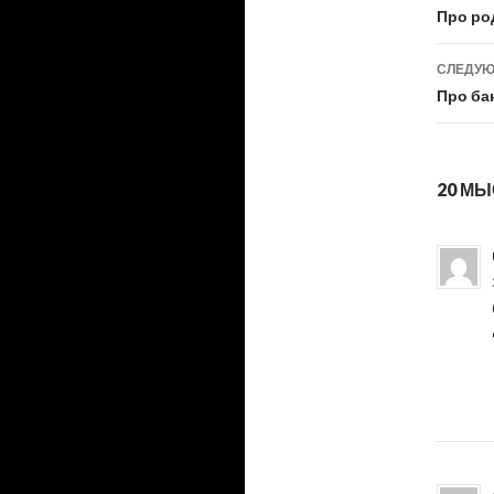
Нав
Про ро
по
СЛЕДУЮ
зап
Про ба
20 МЫ