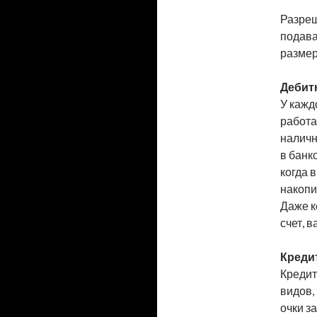
Разреш
подава
размер
Дебитн
У кажд
работа
наличн
в банк
когда 
накопи
Даже к
счет, 
Креди
Кредит
видов,
очки з