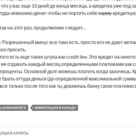
 что у вас еще 10 дней до конца месяца, а кредитка уже под 
 туда немножко денег чтобы не портить себе
карму
кредитную
 так на этот раз, продолжение следует…
: Разрешенный минус все таки есть, просто его не дают авто
жно просить.
ого есть еще такая штука как credit line. Это кредит на некот
 ее отдавать каждый месяц определенными платежами как сс
 проценты. Основной долг можешь платить когда захочешь. 
 брать оттуда деньги (до определенной максимальной суммы
 все только после того как ты докажешь банку свою платежес
Ь В ВИННИПЕГЕ
ИММИГРАЦИЯ В КАНАДУ
УЩАЯ ЗАПИСЬ