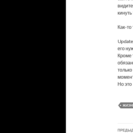
видите
кинуть
Как-то
Update
его ну
Кроме т
обязан
только
момент
Но это
ЖИЗН
ПРЕДЫД