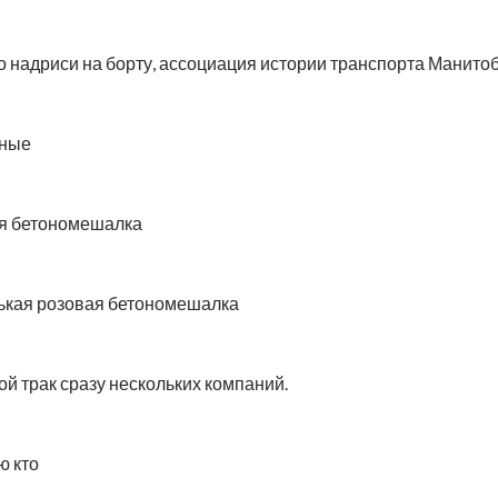
о надриси на борту, ассоциация истории транспорта Манито
ные
я бетономешалка
кая розовая бетономешалка
й трак сразу нескольких компаний.
ю кто