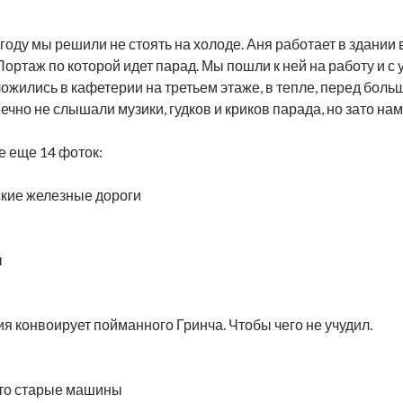
 году мы решили не стоять на холоде. Аня работает в здани
Портаж по которой идет парад. Мы пошли к ней на работу и с
ожились в кафетерии на третьем этаже, в тепле, перед больш
ечно не слышали музики, гудков и криков парада, но зато нам
 еще 14 фоток:
кие железные дороги
ы
я конвоирует пойманного Гринча. Чтобы чего не учудил.
то старые машины