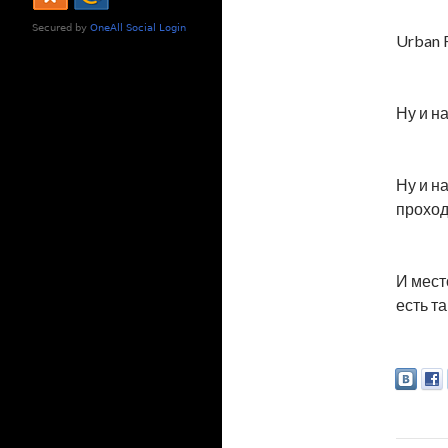
Urban 
Ну и н
Ну и н
проход
И мест
есть та