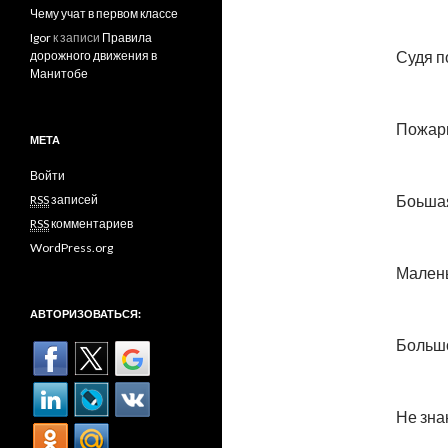
Чему учат в первом классе
Igor
к записи
Правила
Судя п
дорожного движения в
Манитобе
Пожар
МЕТА
Войти
Боьша
RSS
записей
RSS
комментариев
WordPress.org
Малень
АВТОРИЗОВАТЬСЯ:
Большо
Не зна