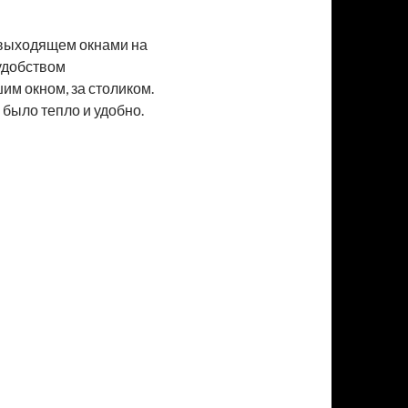
и выходящем окнами на
 удобством
им окном, за столиком.
 было тепло и удобно.