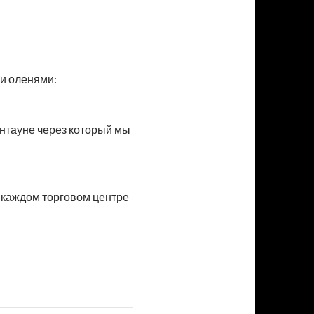
ми оленями:
аунтауне через который мы
В каждом торговом центре