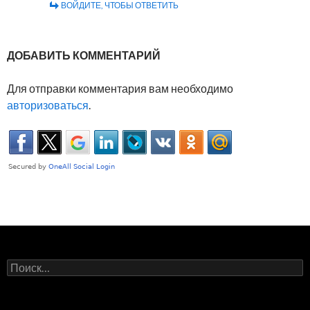
ВОЙДИТЕ, ЧТОБЫ ОТВЕТИТЬ
ДОБАВИТЬ КОММЕНТАРИЙ
Для отправки комментария вам необходимо
авторизоваться
.
Н
а
й
т