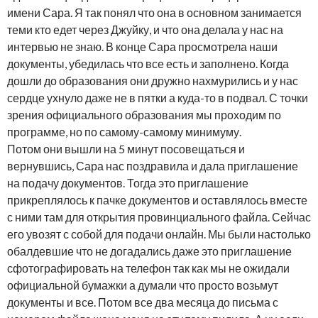
имени Сара. Я так понял что она в основном занимается
теми кто едет через Джуйку, и что она делала у нас на
интервью не знаю. В конце Сара просмотрела наши
документы, убедилась что все есть и заполнено. Когда
дошли до образования они дружно нахмурились и у нас
сердце ухнуло даже не в пятки а куда-то в подвал. С точки
зрения официального образования мы проходим по
программе, но по самому-самому минимуму.
Потом они вышли на 5 минут посовещаться и
вернувшись, Сара нас поздравила и дала приглашение
на подачу документов. Тогда это приглашение
прикреплялось к пачке документов и оставлялось вместе
с ними там для открытия провинциального файла. Сейчас
его увозят с собой для подачи онлайн. Мы были настолько
обалдевшие что не догадались даже это приглашение
сфотографировать на телефон так как мы не ожидали
официальной бумажки а думали что просто возьмут
документы и все. Потом все два месяца до письма с