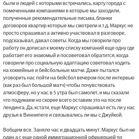
были и людей с которыми встречались, карту города с
помеченными компаниями в которые мы заходили,
полученные рекомендательные письма, бланки
договоров квартир которые мы смотрели и.т.д. Маркус не
просто спрашивал а активно участвовал в разговоре,
подсказывал, давал советы. Когда мы говорили про
работу он дописал к моему списку компаний еще одну где
работает его знакомый и посоветовал обратится, когда
говорили про социальную адаптацию советовал ходить
на хоккейные и бейсбольные матчи. Даже пытался
уговорить нас пойти на бейсбол вечером после интервью
(как раз был большой матч) чтобы почувствовать
атмосферу, но у нас в 5 утра был самолет, и мы сказали
что подумаем но скорее всего оставим это на после
лендинга. Да, кстати, еще Маркус спрашивал есть ли у нас
друзья в Виннипеге и связывались ли мы с Джуйкой.
Вобщем все. Заняло час и двадцать минут. Маркус был не
один а с еще одной иммиграционной офицершей по