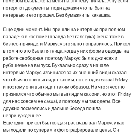
номером файла жена меня на эту тему пилила. А ну если
потеряют документы, поди докажи что ты был на
интервью и его прошел. Без бумажки ты какашка.
Еще один момент. Мы пришли на интервью при полном
параде: я в костюме (правда без галстука), жена тоже в
бизнес-прикиде, и Маркусу это явно понравилось. Прикол
в том что это была пятница, когда у них форма одежды на
работе свободная, поэтому Маркус был в джинсах и
рубашечке на выпуск. Буквально сразу в начале
интервью Маркус извинился за их внешний вид и сказал
что обычно они выглядят как мы, но сегодня casual Friday
и поэтому они выглядят таким образом. На что я честно
признался что обычно мы выглядим как они, но этот Friday
для нас совсем не casual, и поэтому мы так одеты. Все
дружно посмеялись и дальше беседа пошла
непринужденнее.
Еще один прикол был когда я рассказывал Маркусу как
мы ходили по суперам и фотографировали цены. Он