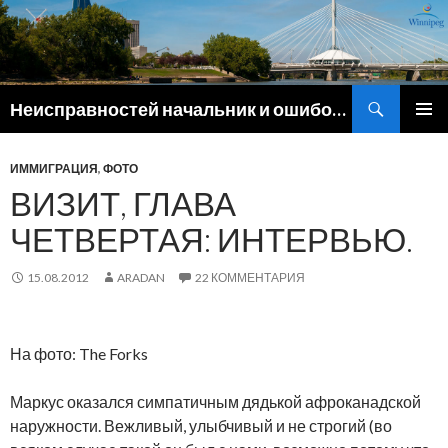
Поиск
Неисправностей начальник и ошибок командир
ПЕРЕЙТИ
ОСНОВ
К
МЕНЮ
СОДЕРЖИМОМУ
ИММИГРАЦИЯ
,
ФОТО
ВИЗИТ, ГЛАВА
ЧЕТВЕРТАЯ: ИНТЕРВЬЮ.
15.08.2012
ARADAN
22 КОММЕНТАРИЯ
На фото: The Forks
Маркус оказался симпатичным дядькой афроканадской
наружности. Вежливый, улыбчивый и не строгий (во