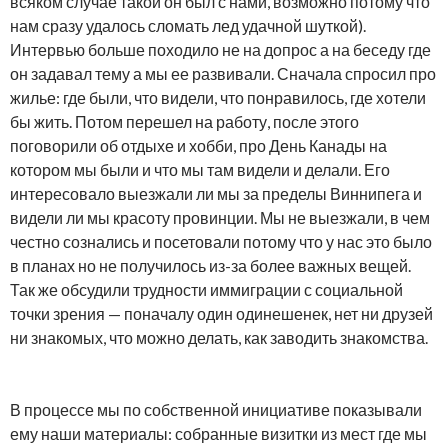
всяком случае такой он был с нами, возможно потому что
нам сразу удалось сломать лед удачной шуткой).
Интервью больше походило не на допрос а на беседу где
он задавал тему а мы ее развивали. Сначала спросил про
жилье: где были, что видели, что понравилось, где хотели
бы жить. Потом перешел на работу, после этого
поговорили об отдыхе и хобби, про День Канады на
котором мы были и что мы там видели и делали. Его
интересовало выезжали ли мы за пределы Виннипега и
видели ли мы красоту провинции. Мы не выезжали, в чем
честно сознались и посетовали потому что у нас это было
в планах но не получилось из-за более важных вещей.
Так же обсудили трудности иммиграции с социальной
точки зрения — поначалу один одинешенек, нет ни друзей
ни знакомых, что можно делать, как заводить знакомства.
В процессе мы по собственной инициативе показывали
ему наши материалы: собранные визитки из мест где мы