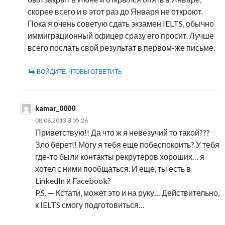
скорее всего и в этот раз до Января не откроют.
Пока я очень советую сдать экзамен IELTS, обычно
иммиграционный офицер сразу его просит. Лучше
всего послать свой результат в первом-же письме.
ВОЙДИТЕ, ЧТОБЫ ОТВЕТИТЬ
kamar_0000
08.08.2013 В 05:26
Приветствую!! Да что ж я невезучий то такой???
Зло берет!! Могу я тебя еще побеспокоить? У тебя
где-то были контакты рекрутеров хороших… я
хотел с ними пообщаться. И еще, ты есть в
LinkedIn и Facebook?
P.S. — Кстати, может это и на руку… Действительно,
к IELTS смогу подготовиться…