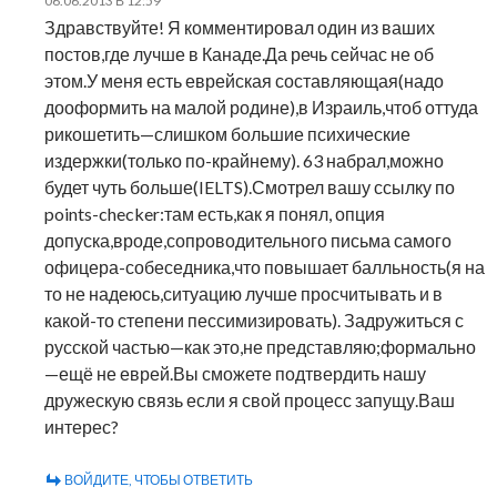
06.06.2013 В 12:59
Здравствуйте! Я комментировал один из ваших
постов,где лучше в Канаде.Да речь сейчас не об
этом.У меня есть еврейская составляющая(надо
дооформить на малой родине),в Израиль,чтоб оттуда
рикошетить—слишком большие психические
издержки(только по-крайнему). 63 набрал,можно
будет чуть больше(IELTS).Смотрел вашу ссылку по
points-checker:там есть,как я понял, опция
допуска,вроде,сопроводительного письма самого
офицера-собеседника,что повышает балльность(я на
то не надеюсь,ситуацию лучше просчитывать и в
какой-то степени пессимизировать). Задружиться с
русской частью—как это,не представляю;формально
—ещё не еврей.Вы сможете подтвердить нашу
дружескую связь если я свой процесс запущу.Ваш
интерес?
ВОЙДИТЕ, ЧТОБЫ ОТВЕТИТЬ