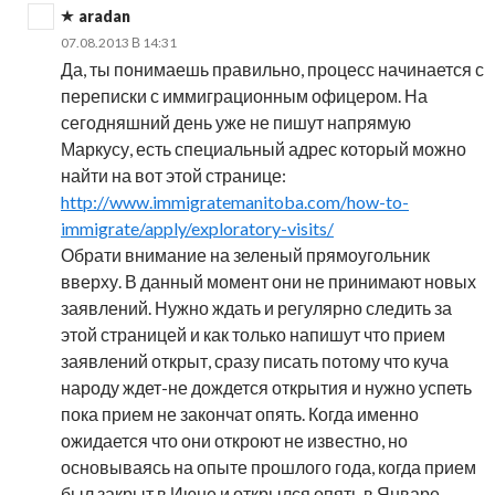
aradan
07.08.2013 В 14:31
Да, ты понимаешь правильно, процесс начинается с
переписки с иммиграционным офицером. На
сегодняшний день уже не пишут напрямую
Маркусу, есть специальный адрес который можно
найти на вот этой странице:
http://www.immigratemanitoba.com/how-to-
immigrate/apply/exploratory-visits/
Обрати внимание на зеленый прямоугольник
вверху. В данный момент они не принимают новых
заявлений. Нужно ждать и регулярно следить за
этой страницей и как только напишут что прием
заявлений открыт, сразу писать потому что куча
народу ждет-не дождется открытия и нужно успеть
пока прием не закончат опять. Когда именно
ожидается что они откроют не известно, но
основываясь на опыте прошлого года, когда прием
был закрыт в Июне и открылся опять в Январе,