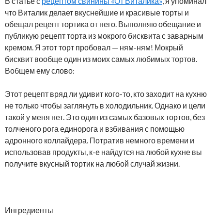
В статье с
рецептом свинины «От Виталика»
, я упоминал
что Виталик делает вкуснейшие и красивые торты и
обещал рецепт тортика от него. Выполняю обещание и
публикую рецепт торта из мокрого бисквита с заварным
кремом. Я этот торт пробовал — ням-ням! Мокрый
бисквит вообще один из моих самых любимых тортов.
Вобщем ему слово:
Этот рецепт вряд ли удивит кого-то, кто заходит на кухню
не только чтобы заглянуть в холодильник. Однако и цели
такой у меня нет. Это один из самых базовых тортов, без
толченого рога единорога и взбивания с помощью
адронного коллайдера. Потратив немного времени и
использовав продукты, к-е найдутся на любой кухне вы
получите вкусный тортик на любой случай жизни.
Ингредиенты