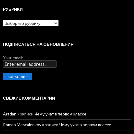
т
и
РУБРИКИ
:
Р
у
б
р
и
ПОДПИСАТЬСЯ НА ОБНОВЛЕНИЯ
к
и
Your email:
СВЕЖИЕ КОММЕНТАРИИ
Aradan
к записи
Чему учат в первом классе
Roman Moscalenkov
к записи
Чему учат в первом классе