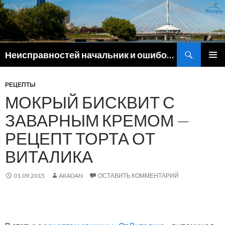
Поиск
Неисправностей начальник и ошибок командир
ПЕРЕЙТИ
ОСНОВ
К
МЕНЮ
СОДЕРЖИМОМУ
РЕЦЕПТЫ
МОКРЫЙ БИСКВИТ С
ЗАВАРНЫМ КРЕМОМ —
РЕЦЕПТ ТОРТА ОТ
ВИТАЛИКА
01.09.2015
ARADAN
ОСТАВИТЬ КОММЕНТАРИЙ