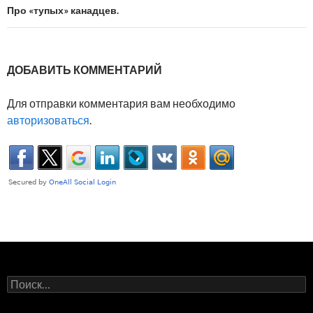
записям
Про «тупых» канадцев.
ДОБАВИТЬ КОММЕНТАРИЙ
Для отправки комментария вам необходимо
авторизоваться
.
Н
а
й