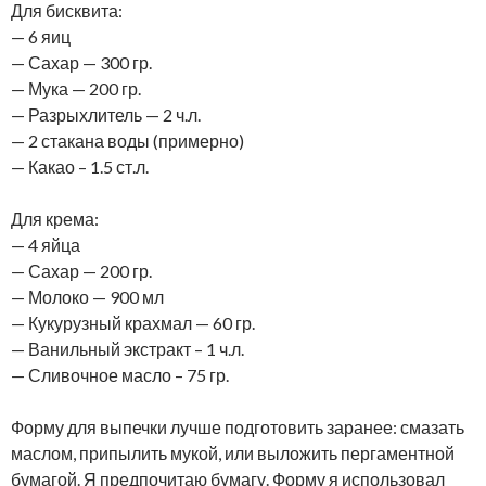
Для бисквита:
— 6 яиц
— Сахар — 300 гр.
— Мука — 200 гр.
— Разрыхлитель — 2 ч.л.
— 2 стакана воды (примерно)
— Какао – 1.5 ст.л.
Для крема:
— 4 яйца
— Сахар — 200 гр.
— Молоко — 900 мл
— Кукурузный крахмал — 60 гр.
— Ванильный экстракт – 1 ч.л.
— Сливочное масло – 75 гр.
Форму для выпечки лучше подготовить заранее: смазать
маслом, припылить мукой, или выложить пергаментной
бумагой. Я предпочитаю бумагу. Форму я использовал