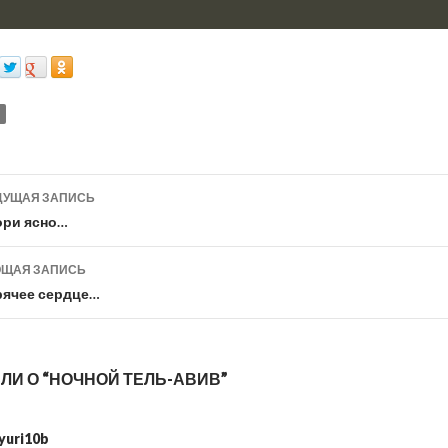
УЩАЯ ЗАПИСЬ
игация
гори ясно…
ЩАЯ ЗАПИСЬ
исям
рячее сердце…
ЛИ О “НОЧНОЙ ТЕЛЬ-АВИВ”
yuri10b