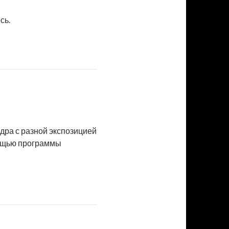
сь.
адра с разной экспозицией
мощью программы