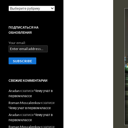
:
Р
у
б
р
ПОДПИСАТЬСЯ НА
и
ОБНОВЛЕНИЯ
к
и
Your email:
СВЕЖИЕ КОММЕНТАРИИ
Aradan
к записи
Чему учат в
первом классе
Roman Moscalenkov
к записи
Чему учат в первом классе
Aradan
к записи
Чему учат в
первом классе
Roman Moscalenkov
к записи